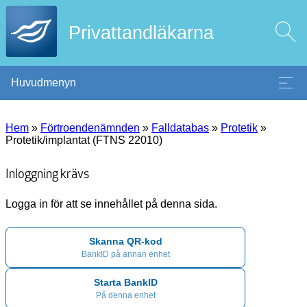
Privattandläkarna
Huvudmenyn
Hem
»
Förtroendenämnden
»
Falldatabas
»
Protetik
»
Protetik/implantat (FTNS 22010)
Inloggning krävs
Logga in för att se innehållet på denna sida.
Skanna QR-kod
BankID på annan enhet
Starta BankID
På denna enhet