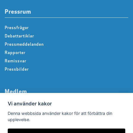
Pressrum
Pressfrågor
Debattartiklar
Pressmeddelanden
Rapporter
Remissvar
Pressbilder
Medlem
Vi använder kakor
Det här får du som medlem
Denna webbsida använder kakor för att förbättra din
Försäkringar
upplevelse.
Rabattavtal
Avgifter