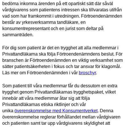
bedöma inkomna ärenden på ett opartiskt sätt där såväl
vårdgivarens som patientens intressen ska tillvaratas utifrån
vad som har framkommit i utredningen. Förtroendenämnden
består av yrkesverksamma tandläkare, en
konsumentrepresentant och en jurist som deltar på
sammanträden.
För dig som patient är det en trygghet att alla medlemmar i
Privattandläkarna ska följa Förtroendenämndens beslut. För
branschen är Förtroendenämnden en viktig verksamhet som
sätter patientsäkerheten i fokus och tar ansvar för klagomål.
Läs mer om Förtroendenämnden i vår
broschyr
.
Som patient till våra medlemmar får du dessutom en extra
trygghet genom Privattandläkarnas trygghetspaket, vilket
innebär att våra medlemmar åtar sig att följa
Privattandläkarnas etiska riktlinjer och vår
unika
överenskommelse med Konsumentverket
. Denna
överenskommelse reglerar förhållandet mellan vårdgivaren
och patienten samt tar upp vårdgivarens skyldighet att