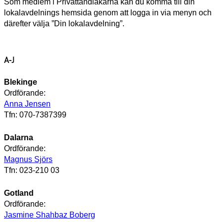
Som medlem i Privattandläkarna kan du komma till din
lokalavdelnings hemsida genom att logga in via menyn och
därefter välja ”Din lokalavdelning”.
A-J
Blekinge
Ordförande:
Anna Jensen
Tfn: 070-7387399
Dalarna
Ordförande:
Magnus Sjörs
Tfn: 023-210 03
Gotland
Ordförande:
Jasmine Shahbaz Boberg