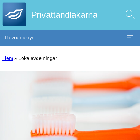
Privattandläkarna
Huvudmenyn
Hem
»
Lokalavdelningar