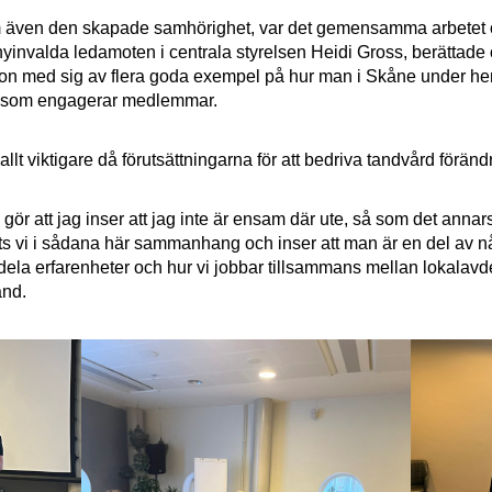
m även den skapade samhörighet, var det gemensamma arbetet 
nyinvalda ledamoten i centrala styrelsen Heidi Gross, berättade
on med sig av flera goda exempel på hur man i Skåne under he
ter som engagerar medlemmar.
lt viktigare då förutsättningarna för att bedriva tandvård förändr
ör att jag inser att jag inte är ensam där ute, så som det annar
ts vi i sådana här sammanhang och inser att man är en del av någ
dela erfarenheter och hur vi jobbar tillsammans mellan lokalavd
and.