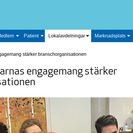
edlem
Patient
Lokalavdelningar
Marknadsplats
gagemang stärker branschorganisationen
garnas engagemang stärker
sationen