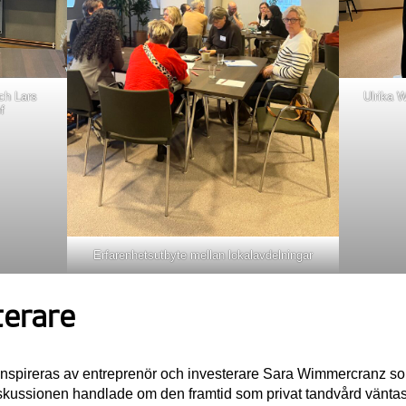
ch Lars
Ulrika W
f
Erfarenhetsutbyte mellan lokalavdelningar
terare
inspireras av entreprenör och investerare Sara Wimmercranz som
skussionen handlade om den framtid som privat tandvård väntas g