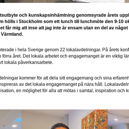
tsutbyte och kunskapsinhämtning genomsyrade årets uppl
 hölls i Stockholm som ett lunch till lunchmöte den 9-10 o
 får mig att inse att jag inte är ensam utan en del av något
g Värmland.
nterade i hela Sverige genom 22 lokalavdelningar. På årets konf
n förra året. Det lokala arbetet och engagemanget är en viktig lä
årt lokala påverkansarbete.
lavdelningar kommer för att dela sitt engagemang och sina erfarenhe
 inspireras av det lokala engagemanget på nära håll. Lokalavdeln
ation, en möjlighet för alla att mötas i samtal, inspiration och