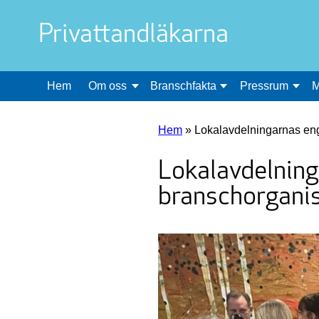
Privattandläkarna
Hem
Om oss
Branschfakta
Pressrum
M
Hem
»
Lokalavdelningarnas en
Lokalavdelnin
branschorgani