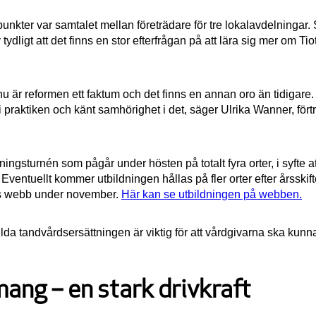
unkter var samtalet mellan företrädare för tre lokalavdelningar
 tydligt att det finns en stor efterfrågan på att lära sig mer om 
r, nu är reformen ett faktum och det finns en annan oro än tidigar
a i praktiken och känt samhörighet i det, säger Ulrika Wanner, fö
ingsturnén som pågår under hösten på totalt fyra orter, i syfte a
ventuellt kommer utbildningen hållas på fler orter efter årsskifte
nas webb under november.
Här kan se utbildningen på webben.
lda tandvårdsersättningen är viktig för att vårdgivarna ska kunn
ang – en stark drivkraft