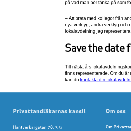
på vad man bör tänka på som fö
– Att prata med kollegor från an
nya verktyg, andra verktyg och ny
lokalavdelning jag representera
Save the date f
Till nästa års lokalavdelningsk
finns representerade. Om du är 
kan du
kontakta din lokalavdeln
Privattandläkarnas kansli
Om oss
Om Privatta
Hantverkargatan 78, 3 tr