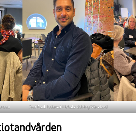
rensen
Aref Fani, ledamot i lokalavdelning Värmland
tiotandvården