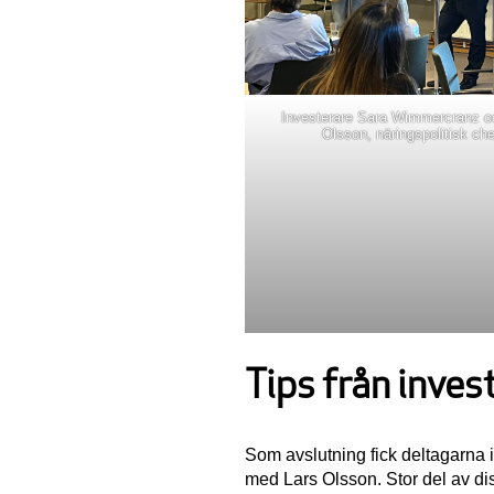
Investerare Sara Wimmercranz o
Olsson, näringspolitisk che
Tips från inves
Som avslutning fick deltagarna 
med Lars Olsson. Stor del av di