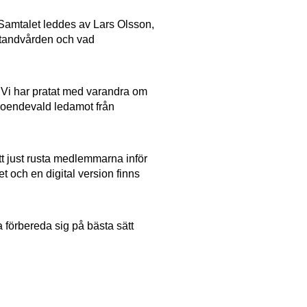
. Samtalet leddes av Lars Olsson,
Tiotandvården och vad
e. Vi har pratat med varandra om
rtroendevald ledamot från
tt just rusta medlemmarna inför
t och en digital version finns
a förbereda sig på bästa sätt