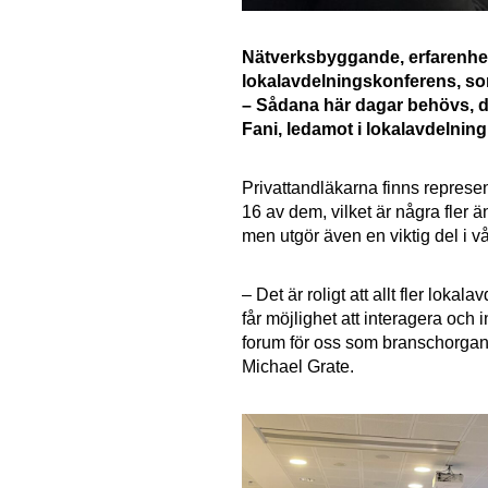
Nätverksbyggande, erfarenhe
lokalavdelningskonferens, som
– Sådana här dagar behövs, det
Fani, ledamot i lokalavdelnin
Privattandläkarna finns represe
16 av dem, vilket är några fler ä
men utgör även en viktig del i v
– Det är roligt att allt fler loka
får möjlighet att interagera och
forum för oss som branschorganis
Michael Grate.