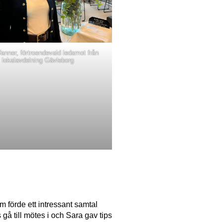
anner, förtroendevald ledamot från
lokalavdelning Gävleborg
 förde ett intressant samtal
å till mötes i och Sara gav tips