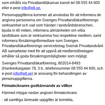
som erhålls via Privattandläkarnas kansli tel 08-555 44 600
eller e-post
info@ptl.se.
Personuppgifterna kommer att användas för att informera de
angivna personerna om Sveriges Privattandläkarförenings
verksamhet och vad som händer i tandvårdsbranschen,
bjuda in till möten, informera allmänheten om vilka
tandläkare som är verksamma hos respektive medlem, samt
informera försäkringsförmedlare som Sveriges
Privattandläkarförenings servicebolag Svensk Privattandvård
AB samarbetar med för att uppnå att medlemsföretagen
erhåller så goda försäkringsmöjligheter som möjligt.
Sveriges Privattandläkarförening, 802014-8493
(Hantverkargatan 78, 3 tr., telefonnummer 08 555 44 600, och
e-post
info@ptl.se
) är ansvarig för behandlingen av
personuppgifterna.
Firmatecknares godkännande av villkor
Härmed intygar nedan angiven firmatecknare:
- att samtliga lämnade uppgifter är korrekta,