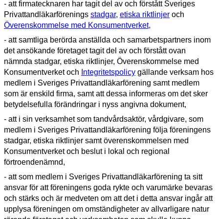
- att firmatecknaren har tagit del av och förstått Sveriges
Privattandläkarförenings
stadgar
,
etiska riktlinjer
och
Överenskommelse med Konsumentverket,
- att samtliga berörda anställda och samarbetspartners inom
det ansökande företaget tagit del av och förstått ovan
nämnda stadgar, etiska riktlinjer, Överenskommelse med
Konsumentverket och
Integritetspolicy
gällande verksam hos
medlem i Sveriges Privattandläkarförening samt medlem
som är enskild firma, samt att dessa informeras om det sker
betydelsefulla förändringar i nyss angivna dokument,
- att i sin verksamhet som tandvårdsaktör, vårdgivare, som
medlem i Sveriges Privattandläkarförening följa föreningens
stadgar, etiska riktlinjer samt överenskommelsen med
Konsumentverket och beslut i lokal och regional
förtroendenämnd,
- att som medlem i Sveriges Privattandläkarförening ta sitt
ansvar för att föreningens goda rykte och varumärke bevaras
och stärks och är medveten om att det i detta ansvar ingår att
upplysa föreningen om omständigheter av allvarligare natur