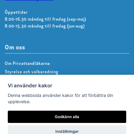
Öppettider
8.00-16.30 måndag till fredag (sep-maj)
8.00-15.30 måndag till fredag (jun-aug)
Om oss
Om Privattandläkarna
Styrelse och valberedning
Kontakta kansliet
Vi använder kakor
Dialoggrupper
Denna webbsida använder kakor för att förbättra din
About us – Information in english
upplevelse.
Integritetspolicy
Följ oss på Facebook
Godkänn alla
Inställningar