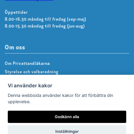
Öppettider
8.00-16.30 måndag till fredag (sep-maj)
8.00-15.30 måndag till fredag (jun-aug)
Om oss
Om Privattandläkarna
Styrelse och valberedning
Kontakta kansliet
Vi använder kakor
Dialoggrupper
Denna webbsida använder kakor för att förbättra din
About us – Information in english
upplevelse.
Integritetspolicy
Följ oss på Facebook
Godkänn alla
Inställningar