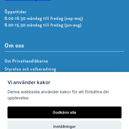
Öppettider
8.00-16.30 måndag till fredag (sep-maj)
8.00-15.30 måndag till fredag (jun-aug)
Om oss
Om Privattandläkarna
Styrelse och valberedning
Kontakta kansliet
Vi använder kakor
Dialoggrupper
Denna webbsida använder kakor för att förbättra din
About us – Information in english
upplevelse.
Integritetspolicy
Följ oss på Facebook
Godkänn alla
Inställningar