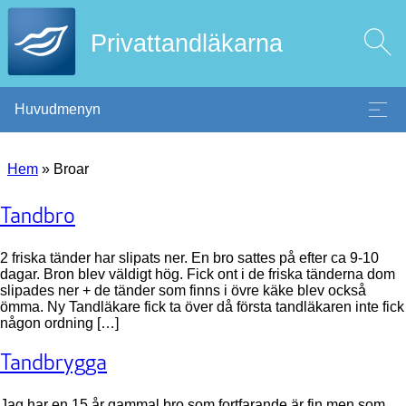
Privattandläkarna
Huvudmenyn
Hem
»
Broar
Tandbro
2 friska tänder har slipats ner. En bro sattes på efter ca 9-10
dagar. Bron blev väldigt hög. Fick ont i de friska tänderna dom
slipades ner + de tänder som finns i övre käke blev också
ömma. Ny Tandläkare fick ta över då första tandläkaren inte fick
någon ordning […]
Tandbrygga
Jag har en.15 år gammal bro som fortfarande är fin men som