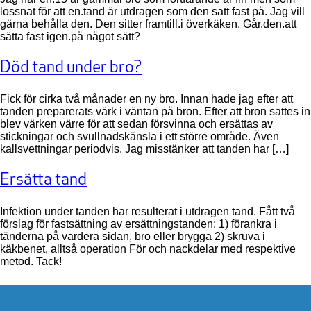
lossnat för att en.tand är utdragen som den satt fast på. Jag vill
gärna behålla den. Den sitter framtill.i överkäken. Går.den.att
sätta fast igen.på något sätt?
Död tand under bro?
Fick för cirka två månader en ny bro. Innan hade jag efter att
tanden preparerats värk i väntan på bron. Efter att bron sattes in
blev värken värre för att sedan försvinna och ersättas av
stickningar och svullnadskänsla i ett större område. Även
kallsvettningar periodvis. Jag misstänker att tanden har […]
Ersätta tand
Infektion under tanden har resulterat i utdragen tand. Fått två
förslag för fastsättning av ersättningstanden: 1) förankra i
tänderna på vardera sidan, bro eller brygga 2) skruva i
käkbenet, alltså operation För och nackdelar med respektive
metod. Tack!