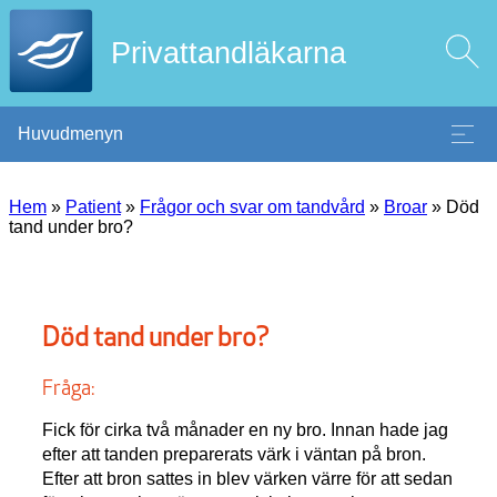
Privattandläkarna
Huvudmenyn
Hem
»
Patient
»
Frågor och svar om tandvård
»
Broar
»
Död
tand under bro?
Död tand under bro?
Fråga:
Fick för cirka två månader en ny bro. Innan hade jag
efter att tanden preparerats värk i väntan på bron.
Efter att bron sattes in blev värken värre för att sedan