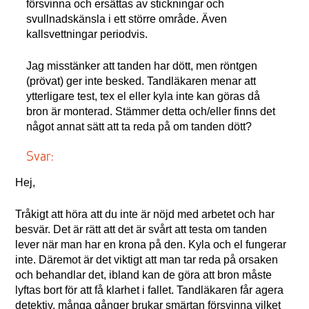
försvinna och ersättas av stickningar och
svullnadskänsla i ett större område. Även
kallsvettningar periodvis.
Jag misstänker att tanden har dött, men röntgen
(prövat) ger inte besked. Tandläkaren menar att
ytterligare test, tex el eller kyla inte kan göras då
bron är monterad. Stämmer detta och/eller finns det
något annat sätt att ta reda på om tanden dött?
Svar:
Hej,
Tråkigt att höra att du inte är nöjd med arbetet och har
besvär. Det är rätt att det är svårt att testa om tanden
lever när man har en krona på den. Kyla och el fungerar
inte. Däremot är det viktigt att man tar reda på orsaken
och behandlar det, ibland kan de göra att bron måste
lyftas bort för att få klarhet i fallet. Tandläkaren får agera
detektiv, många gånger brukar smärtan försvinna vilket