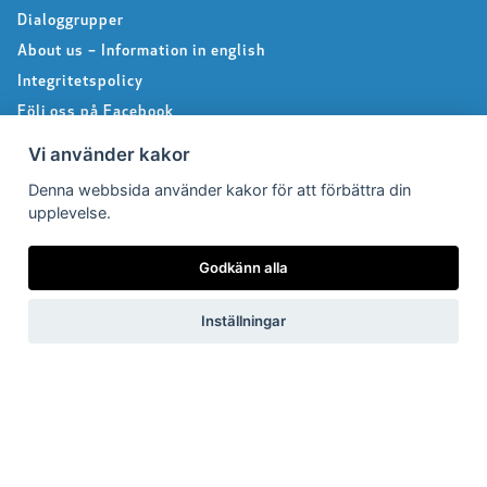
Dialoggrupper
About us – Information in english
Integritetspolicy
Följ oss på Facebook
Vi använder kakor
Denna webbsida använder kakor för att förbättra din
Pressrum
upplevelse.
Pressfrågor
Godkänn alla
Debattartiklar
Pressmeddelanden
Inställningar
Rapporter
Remissvar
Pressbilder