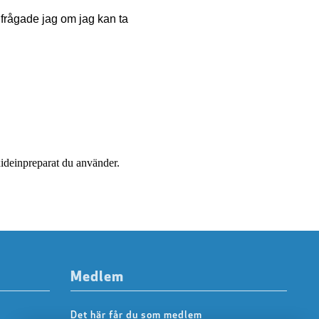
frågade jag om jag kan ta
exideinpreparat du använder.
Medlem
Det här får du som medlem