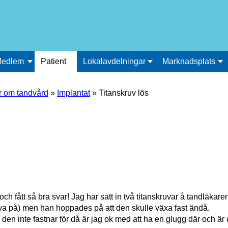
edlem
Patient
Lokalavdelningar
Marknadsplats
r om tandvård
»
Implantat
»
Titanskruv lös
n och fått så bra svar! Jag har satt in två titanskruvar å tandläkar
ruva på) men han hoppades på att den skulle växa fast ändå.
m den inte fastnar för då är jag ok med att ha en glugg där och är d