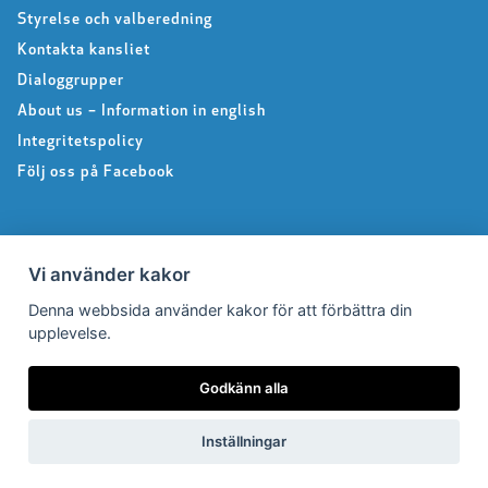
Styrelse och valberedning
Kontakta kansliet
Dialoggrupper
About us – Information in english
Integritetspolicy
Följ oss på Facebook
Pressrum
Vi använder kakor
Denna webbsida använder kakor för att förbättra din
Pressfrågor
upplevelse.
Debattartiklar
Pressmeddelanden
Godkänn alla
Rapporter
Remissvar
Inställningar
Pressbilder