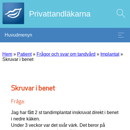
Privattandläkarna
Huvudmenyn
Hem
»
Patient
»
Frågor och svar om tandvård
»
Implantat
»
Skruvar i benet
Skruvar i benet
Fråga:
Jag har fått 2 st tandimplantat inskruvat direkt i benet
i nedre käken.
Under 3 veckor var det svår värk. Det beror på