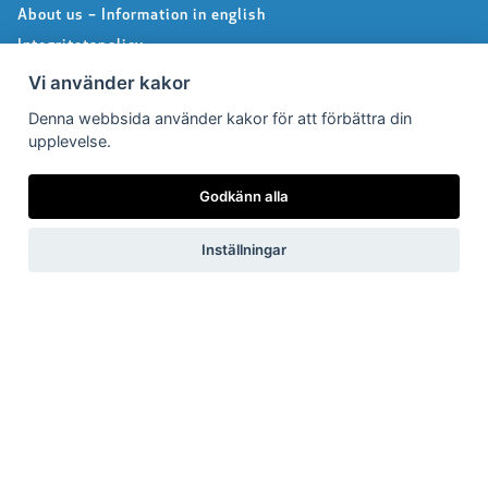
About us – Information in english
Integritetspolicy
Följ oss på Facebook
Vi använder kakor
Denna webbsida använder kakor för att förbättra din
upplevelse.
Pressrum
Godkänn alla
Pressfrågor
Debattartiklar
Inställningar
Pressmeddelanden
Rapporter
Remissvar
Pressbilder
Medlem