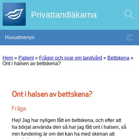
Privattandläkarna
Huvudmenyn
Hem
»
Patient
»
Frågor och svar om tandvård
»
Bettskena
»
Ont i halsen av bettskena?
Ont i halsen av bettskena?
Fråga:
Hej! Jag har nyligen fått en bettskena, och efter att
ha börjat använda den så har jag fått ont i halsen, så
min fundering är om det kan ha med skenan att