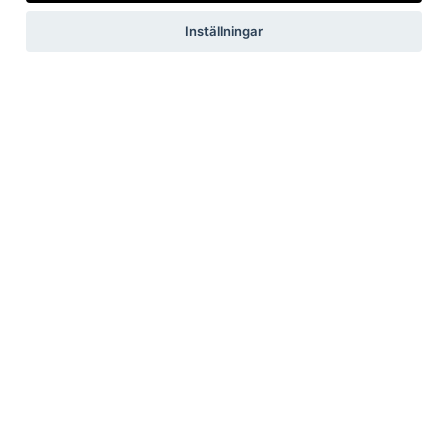
Inställningar
Pressrum
Pressfrågor
Debattartiklar
Pressmeddelanden
Rapporter
Remissvar
Pressbilder
Medlem
Det här får du som medlem
Försäkringar
Rabattavtal