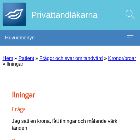
Privattandläkarna
Huvudmenyn
Hem
»
Patient
»
Frågor och svar om tandvård
»
Kronor/broar
»
Ilningar
Ilningar
Fråga:
Jag satt en krona, fått ilningar och målande värk i
tanden