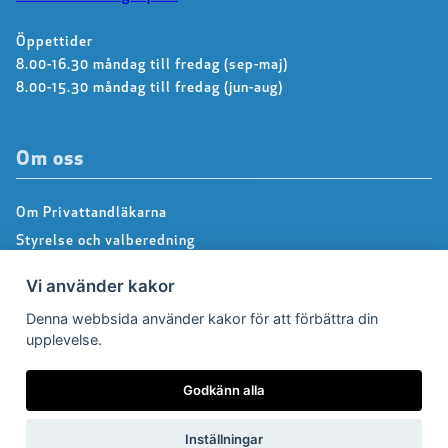
Öppettider
8.00-16.30 måndag till fredag (sep-maj)
8.00-15.30 måndag till fredag (jun-aug)
Om oss
Om Privattandläkarna
Styrelse och valberedning
Kontakta kansliet
Vi använder kakor
Dialoggrupper
Denna webbsida använder kakor för att förbättra din
About us – Information in english
upplevelse.
Integritetspolicy
Följ oss på Facebook
Godkänn alla
Inställningar