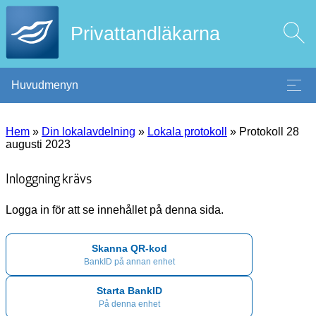
Privattandläkarna
Huvudmenyn
Hem
»
Din lokalavdelning
»
Lokala protokoll
»
Protokoll 28
augusti 2023
Inloggning krävs
Logga in för att se innehållet på denna sida.
Skanna QR-kod
BankID på annan enhet
Starta BankID
På denna enhet