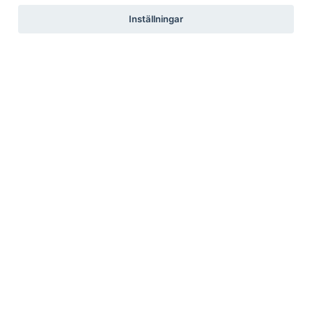
Inställningar
Pressrum
Pressfrågor
Debattartiklar
Pressmeddelanden
Rapporter
Remissvar
Pressbilder
Medlem
Det här får du som medlem
Försäkringar
Rabattavtal