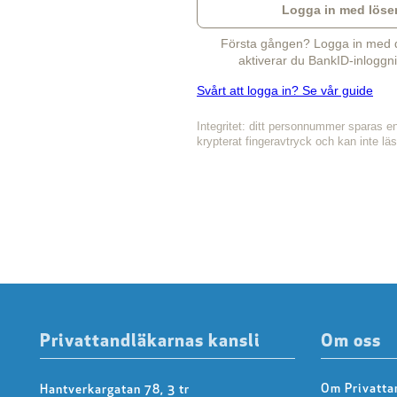
Logga in med löse
Första gången? Logga in med di
aktiverar du BankID-inloggni
Svårt att logga in? Se vår guide
Integritet: ditt personnummer sparas e
krypterat fingeravtryck och kan inte lä
Privattandläkarnas kansli
Om oss
Om Privatta
Hantverkargatan 78, 3 tr