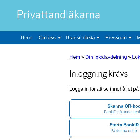
Privattandläkarna
Hem
Om oss
Branschfakta
Pressrum
M
Hem
»
Din lokalavdelning
»
Lok
Inloggning krävs
Logga in för att se innehållet p
Skanna QR-ko
BankID på annan en
Starta BankID
På denna enhet