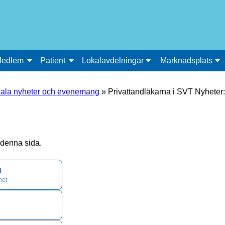
edlem
Patient
Lokalavdelningar
Marknadsplats
ala nyheter och evenemang
»
Privattandläkarna i SVT Nyheter
å denna sida.
d
het