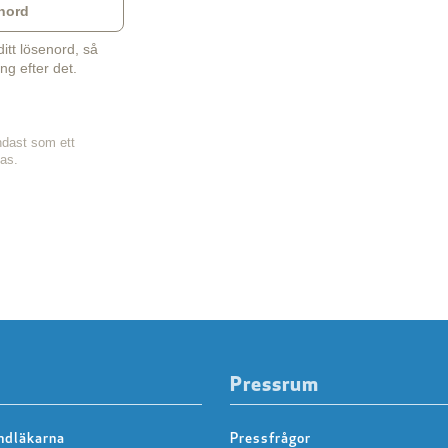
nord
tt lösenord, så
ng efter det.
ndast som ett
sas.
Pressrum
ndläkarna
Pressfrågor