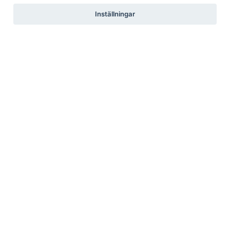
Inställningar
Pressrum
Pressfrågor
Debattartiklar
Pressmeddelanden
Rapporter
Remissvar
Pressbilder
Medlem
Det här får du som medlem
Försäkringar
Rabattavtal