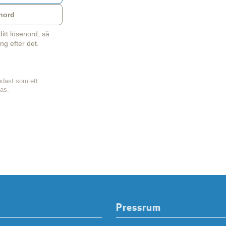
nord
tt lösenord, så
ng efter det.
ndast som ett
sas.
Pressrum