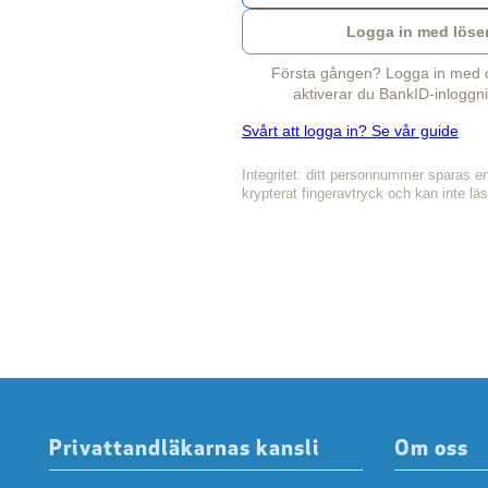
Logga in med löse
Första gången? Logga in med di
aktiverar du BankID-inloggni
Svårt att logga in? Se vår guide
Integritet: ditt personnummer sparas e
krypterat fingeravtryck och kan inte lä
Privattandläkarnas kansli
Om oss