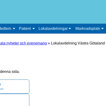
edlem
Patient
Lokalavdelningar
Marknadsplats
ala nyheter och evenemang
»
Lokalavdelning Västra Götaland – 
å denna sida.
d
het