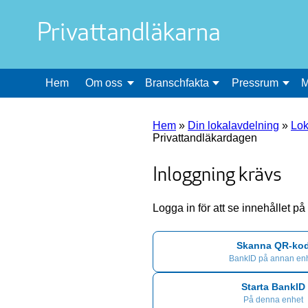
Privattandläkarna
Hem
Om oss
Branschfakta
Pressrum
M
Hem
»
Din lokalavdelning
»
Lok
Privattandläkardagen
Inloggning krävs
Logga in för att se innehållet p
Skanna QR-ko
BankID på annan en
Starta BankID
På denna enhet