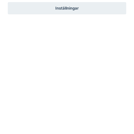
Inställningar
Pressrum
Pressfrågor
Debattartiklar
Pressmeddelanden
Rapporter
Remissvar
Pressbilder
Medlem
Det här får du som medlem
Försäkringar
Rabattavtal