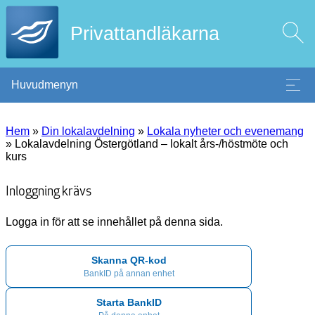
Privattandläkarna
Huvudmenyn
Hem
»
Din lokalavdelning
»
Lokala nyheter och evenemang
»
Lokalavdelning Östergötland – lokalt års-/höstmöte och
kurs
Inloggning krävs
Logga in för att se innehållet på denna sida.
Skanna QR-kod
BankID på annan enhet
Starta BankID