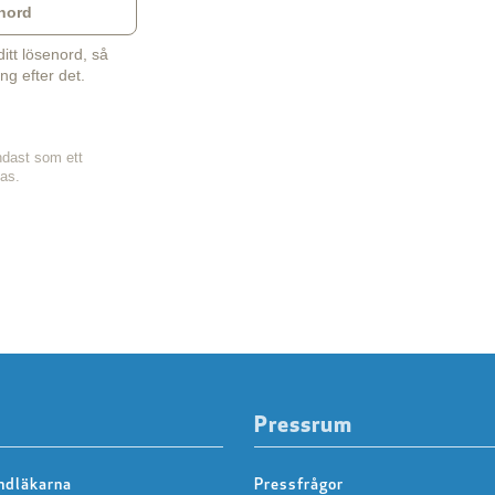
nord
tt lösenord, så
ng efter det.
ndast som ett
sas.
Pressrum
ndläkarna
Pressfrågor