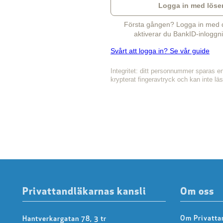
Logga in med löse
Första gången? Logga in med di
aktiverar du BankID-inloggni
Svårt att logga in? Se vår guide
Integritet: ditt personnummer sparas e
krypterat fingeravtryck och kan inte lä
Privattandläkarnas kansli
Om oss
Om Privatta
Hantverkargatan 78, 3 tr