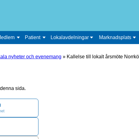
edlem
Patient
Lokalavdelningar
Marknadsplats
ala nyheter och evenemang
»
Kallelse till lokalt årsmöte Norrk
å denna sida.
d
het