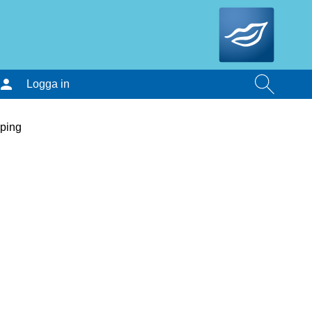
Logga in
öping