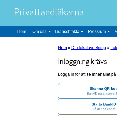
Privattandläkarna
Hem
Om oss
Branschfakta
Pressrum
M
Hem
»
Din lokalavdelning
»
Lok
Inloggning krävs
Logga in för att se innehållet p
Skanna QR-ko
BankID på annan en
Starta BankID
På denna enhet