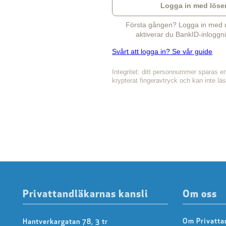
Logga in med löse
Första gången? Logga in med di
aktiverar du BankID-inloggni
Svårt att logga in? Se vår guide
Integritet: ditt personnummer sparas e
krypterat fingeravtryck och kan inte lä
Privattandläkarnas kansli
Om oss
Om Privatta
Hantverkargatan 78, 3 tr