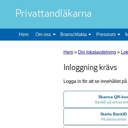
Privattandläkarna
Hem
Om oss
Branschfakta
Pressrum
M
Hem
»
Din lokalavdelning
»
Lok
Inloggning krävs
Logga in för att se innehållet p
Skanna QR-ko
BankID på annan en
Starta BankID
På denna enhet