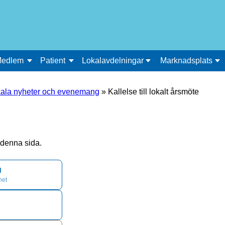
edlem
Patient
Lokalavdelningar
Marknadsplats
ala nyheter och evenemang
»
Kallelse till lokalt årsmöte
å denna sida.
d
het