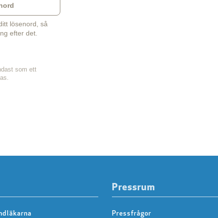
nord
tt lösenord, så
ng efter det.
ndast som ett
sas.
Pressrum
ndläkarna
Pressfrågor