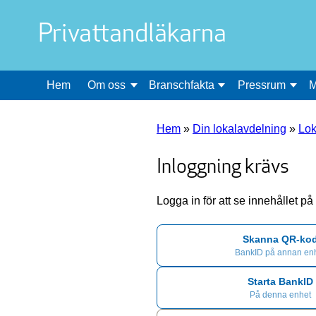
Privattandläkarna
Hem
Om oss
Branschfakta
Pressrum
M
Hem
»
Din lokalavdelning
»
Lok
Inloggning krävs
Logga in för att se innehållet p
Skanna QR-ko
BankID på annan en
Starta BankID
På denna enhet