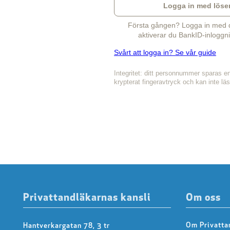
Logga in med löse
Första gången? Logga in med di
aktiverar du BankID-inloggni
Svårt att logga in? Se vår guide
Integritet: ditt personnummer sparas e
krypterat fingeravtryck och kan inte lä
Privattandläkarnas kansli
Om oss
Om Privatta
Hantverkargatan 78, 3 tr