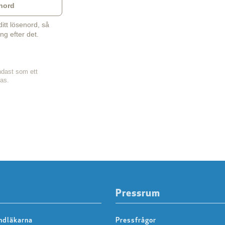
nord
tt lösenord, så
ng efter det.
ndast som ett
sas.
Pressrum
ndläkarna
Pressfrågor