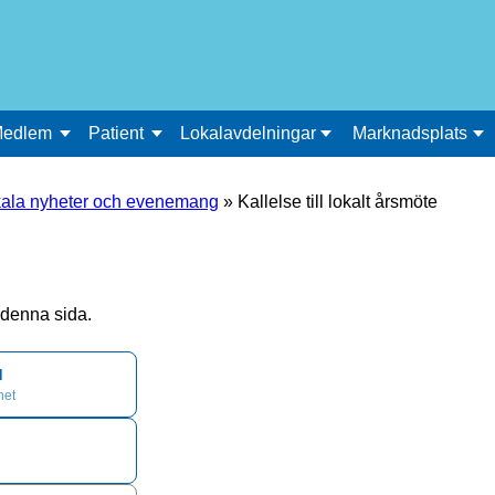
edlem
Patient
Lokalavdelningar
Marknadsplats
ala nyheter och evenemang
»
Kallelse till lokalt årsmöte
å denna sida.
d
het