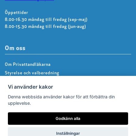
Öppettider
8.00-16.30 måndag till fredag (sep-maj)
8.00-15.30 måndag till fredag (jun-aug)
Om oss
Om Privattandläkarna
Styrelse och valberedning
Kontakta kansliet
Vi använder kakor
Dialoggrupper
Denna webbsida använder kakor för att förbättra din
About us – Information in english
upplevelse.
Integritetspolicy
Följ oss på Facebook
Godkänn alla
Inställningar