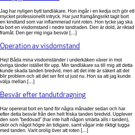
Jag har nyligen bytt tandläkare. Hon ingår i en kedja och gör ett
mycket professionellt intryck. Har just framgångsrikt tagit bort
en kindtand som var inflammerad runt roten. Hon tycke jag ska
ta bort en visdomstand i nedre tandraden. Den är dold, är riktad
framåt. Den ger mig inga besvär […]
Operation av visdomstand
Hej! Båda mina visdomständer i underkäken växer in mot
övriga tänder istället för upp. Min tandläkare sa till mig att detta
kunde skada tanden bredvid, men att det inte är säkert att det
blir problem och att det ser fint ut just nu. Hon sa att jag kunde
välja mellan […]
Besvär efter tandutdragning
Har opererat bort en tand för några månader sedan och har
efter detta besvär från den helt friska tanden bredvid. Upplever
den som ”bedövad” (har inte haft någon smärta alls i tanden),
skör och något högre än tidigare, samt vågar inte riktigt tugga
med tanden. Varit orolig över att roten […]