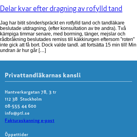
Delar kvar efter dragning av rofylld tand
Jag har bitit sönder/spräckt en rotfylld tand och tandläkare
beslutade utdragning, (efter konsultation av tre andra). Två
kämpiga timmar senare, med borrning, tänger, mejslar och
rådbråkning beslutades remiss till käkkirurgen eftersom ”roten”
inte gick att få bort. Dock valde tandl. att fortsätta 15 min till! Min
undran är hur går […]
Privattandläkarnas kansli
Hantverkargatan 78, 3 tr
112 38 Stockholm
08-555 44 600
info@ptl.se
Fakturaskanning e-post
Öppettider