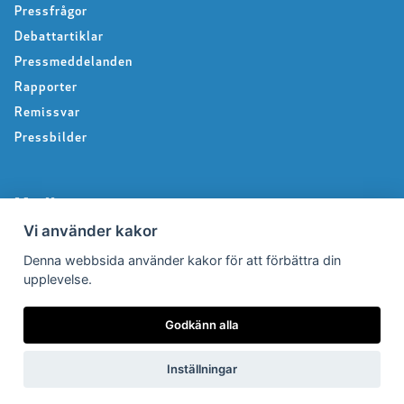
Pressfrågor
Debattartiklar
Pressmeddelanden
Rapporter
Remissvar
Pressbilder
Medlem
Vi använder kakor
Det här får du som medlem
Denna webbsida använder kakor för att förbättra din
upplevelse.
Försäkringar
Rabattavtal
Godkänn alla
Avgifter
Bli medlem
Inställningar
Pensionärsnätverk