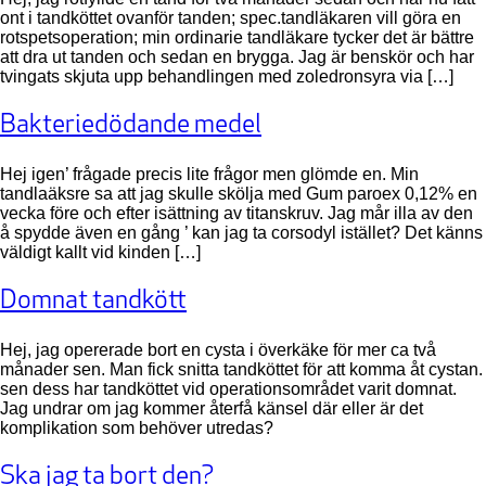
ont i tandköttet ovanför tanden; spec.tandläkaren vill göra en
rotspetsoperation; min ordinarie tandläkare tycker det är bättre
att dra ut tanden och sedan en brygga. Jag är benskör och har
tvingats skjuta upp behandlingen med zoledronsyra via […]
Bakteriedödande medel
Hej igen’ frågade precis lite frågor men glömde en. Min
tandlaäksre sa att jag skulle skölja med Gum paroex 0,12% en
vecka före och efter isättning av titanskruv. Jag mår illa av den
å spydde även en gång ’ kan jag ta corsodyl istället? Det känns
väldigt kallt vid kinden […]
Domnat tandkött
Hej, jag opererade bort en cysta i överkäke för mer ca två
månader sen. Man fick snitta tandköttet för att komma åt cystan.
sen dess har tandköttet vid operationsområdet varit domnat.
Jag undrar om jag kommer återfå känsel där eller är det
komplikation som behöver utredas?
Ska jag ta bort den?