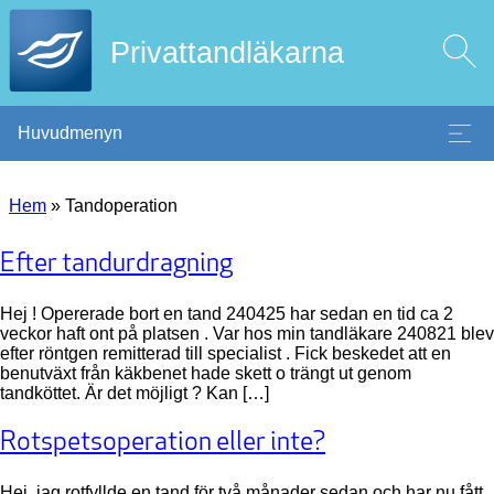
Privattandläkarna
Huvudmenyn
Hem
»
Tandoperation
Efter tandurdragning
Hej ! Opererade bort en tand 240425 har sedan en tid ca 2
veckor haft ont på platsen . Var hos min tandläkare 240821 blev
efter röntgen remitterad till specialist . Fick beskedet att en
benutväxt från käkbenet hade skett o trängt ut genom
tandköttet. Är det möjligt ? Kan […]
Rotspetsoperation eller inte?
Hej, jag rotfyllde en tand för två månader sedan och har nu fått