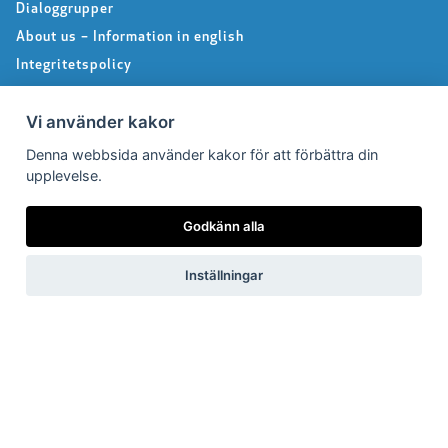
Dialoggrupper
About us – Information in english
Integritetspolicy
Följ oss på Facebook
Vi använder kakor
Denna webbsida använder kakor för att förbättra din
Pressrum
upplevelse.
Pressfrågor
Godkänn alla
Debattartiklar
Inställningar
Pressmeddelanden
Rapporter
Remissvar
Pressbilder
Medlem