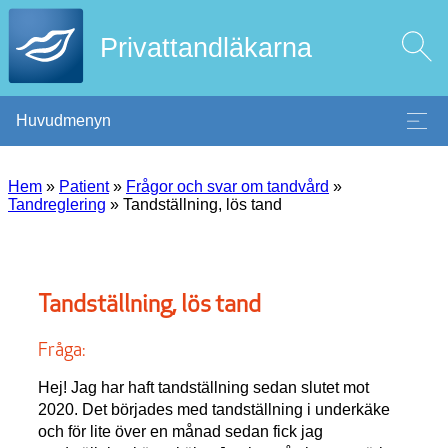
Privattandläkarna
Huvudmenyn
Hem
»
Patient
»
Frågor och svar om tandvård
»
Tandreglering
»
Tandställning, lös tand
Tandställning, lös tand
Fråga:
Hej! Jag har haft tandställning sedan slutet mot
2020. Det börjades med tandställning i underkäke
och för lite över en månad sedan fick jag