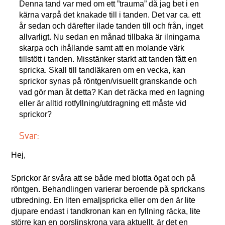
Denna tand var med om ett ”trauma” då jag bet i en
kärna varpå det knakade till i tanden. Det var ca. ett
år sedan och därefter ilade tanden till och från, inget
allvarligt. Nu sedan en månad tillbaka är ilningarna
skarpa och ihållande samt att en molande värk
tillstött i tanden. Misstänker starkt att tanden fått en
spricka. Skall till tandläkaren om en vecka, kan
sprickor synas på röntgen/visuellt granskande och
vad gör man åt detta? Kan det räcka med en lagning
eller är alltid rotfyllning/utdragning ett måste vid
sprickor?
Svar:
Hej,
Sprickor är svåra att se både med blotta ögat och på
röntgen. Behandlingen varierar beroende på sprickans
utbredning. En liten emaljspricka eller om den är lite
djupare endast i tandkronan kan en fyllning räcka, lite
större kan en porslinskrona vara aktuellt, är det en