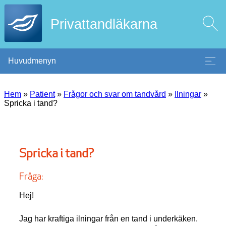
Privattandläkarna
Huvudmenyn
Hem
»
Patient
»
Frågor och svar om tandvård
»
Ilningar
»
Spricka i tand?
Spricka i tand?
Fråga:
Hej!
Jag har kraftiga ilningar från en tand i underkäken.