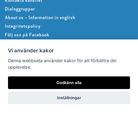
Kontakta kansliet
Dialoggrupper
About us – Information in english
Integritetspolicy
Följ oss på Facebook
Vi använder kakor
Pressrum
Denna webbsida använder kakor för att förbättra din
upplevelse.
Pressfrågor
Godkänn alla
Debattartiklar
Pressmeddelanden
Inställningar
Rapporter
Remissvar
Pressbilder