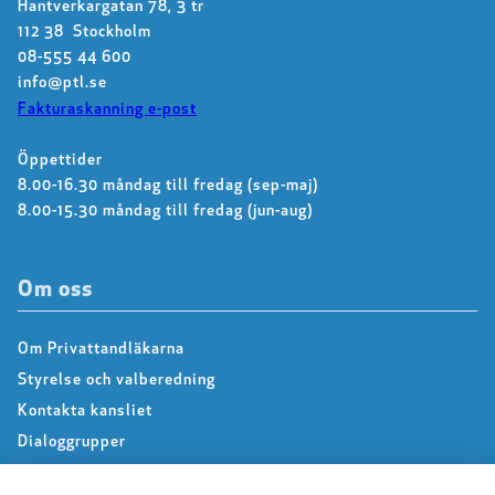
Hantverkargatan 78, 3 tr
112 38 Stockholm
08-555 44 600
info@ptl.se
Fakturaskanning e-post
Öppettider
8.00-16.30 måndag till fredag (sep-maj)
8.00-15.30 måndag till fredag (jun-aug)
Om oss
Om Privattandläkarna
Styrelse och valberedning
Kontakta kansliet
Dialoggrupper
About us – Information in english