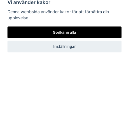
Vi använder kakor
Integritetspolicy
Följ oss på Facebook
Denna webbsida använder kakor för att förbättra din
upplevelse.
Pressrum
Godkänn alla
Inställningar
Pressfrågor
Debattartiklar
Pressmeddelanden
Rapporter
Remissvar
Pressbilder
Medlem
Det här får du som medlem