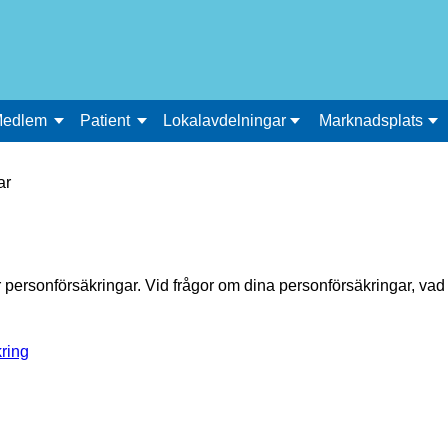
edlem
Patient
Lokalavdelningar
Marknadsplats
ar
personförsäkringar. Vid frågor om dina personförsäkringar, vad
ring