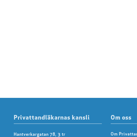
Privattandläkarnas kansli
Om oss
Om Privatta
Hantverkargatan 78, 3 tr