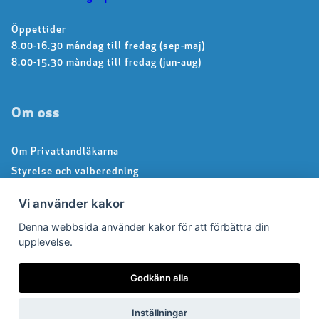
Öppettider
8.00-16.30 måndag till fredag (sep-maj)
8.00-15.30 måndag till fredag (jun-aug)
Om oss
Om Privattandläkarna
Styrelse och valberedning
Kontakta kansliet
Vi använder kakor
Dialoggrupper
Denna webbsida använder kakor för att förbättra din
About us – Information in english
upplevelse.
Integritetspolicy
Följ oss på Facebook
Godkänn alla
Inställningar