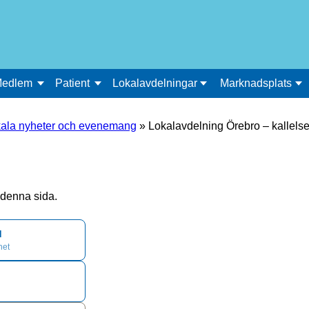
edlem
Patient
Lokalavdelningar
Marknadsplats
ala nyheter och evenemang
»
Lokalavdelning Örebro – kallelse
å denna sida.
d
het