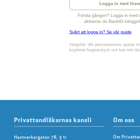
Logga in med löse
Första gången? Logga in med di
aktiverar du BankID-inloggni
Svårt att logga in? Se vår guide
Integritet: ditt personnummer sparas e
krypterat fingeravtryck och kan inte lä
Privattandläkarnas kansli
Om oss
Om Privatta
Hantverkargatan 78, 3 tr