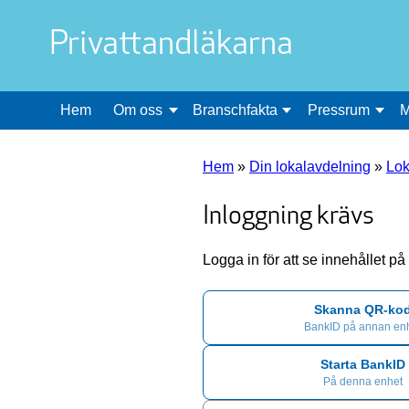
Privattandläkarna
Hem
Om oss
Branschfakta
Pressrum
M
Hem
»
Din lokalavdelning
»
Lok
Inloggning krävs
Logga in för att se innehållet p
Skanna QR-ko
BankID på annan en
Starta BankID
På denna enhet