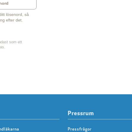
nord
tt lösenord, så
ng efter det.
ndast som ett
sas.
Pressrum
ndläkarna
Pressfrågor