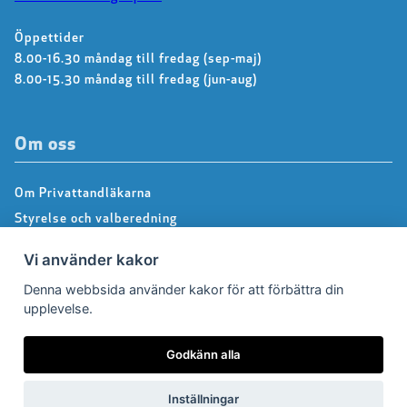
Öppettider
8.00-16.30 måndag till fredag (sep-maj)
8.00-15.30 måndag till fredag (jun-aug)
Om oss
Om Privattandläkarna
Styrelse och valberedning
Kontakta kansliet
Vi använder kakor
Dialoggrupper
Denna webbsida använder kakor för att förbättra din
About us – Information in english
upplevelse.
Integritetspolicy
Följ oss på Facebook
Godkänn alla
Inställningar