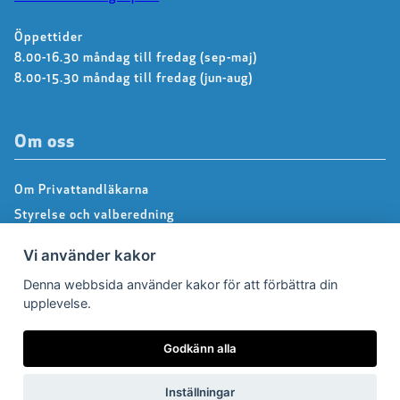
Öppettider
8.00-16.30 måndag till fredag (sep-maj)
8.00-15.30 måndag till fredag (jun-aug)
Om oss
Om Privattandläkarna
Styrelse och valberedning
Kontakta kansliet
Vi använder kakor
Dialoggrupper
Denna webbsida använder kakor för att förbättra din
About us – Information in english
upplevelse.
Integritetspolicy
Följ oss på Facebook
Godkänn alla
Inställningar