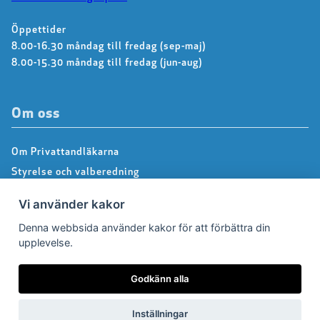
Öppettider
8.00-16.30 måndag till fredag (sep-maj)
8.00-15.30 måndag till fredag (jun-aug)
Om oss
Om Privattandläkarna
Styrelse och valberedning
Kontakta kansliet
Vi använder kakor
Dialoggrupper
Denna webbsida använder kakor för att förbättra din
About us – Information in english
upplevelse.
Integritetspolicy
Följ oss på Facebook
Godkänn alla
Inställningar