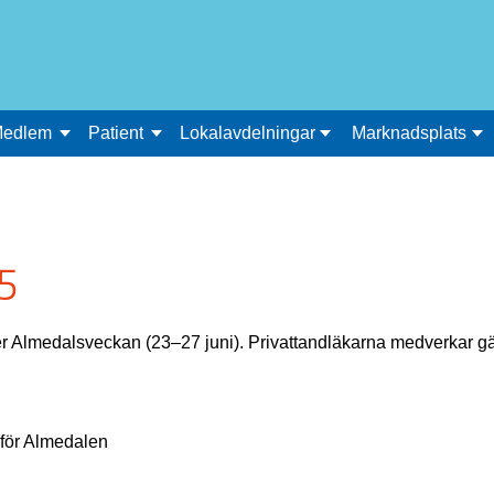
edlem
Patient
Lokalavdelningar
Marknadsplats
5
r Almedalsveckan (23–27 juni). Privattandläkarna medverkar gär
 för Almedalen