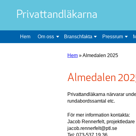
Privattandläkarna
Hem
Om oss
Branschfakta
Pressrum
M
Hem
»
Almedalen 2025
Almedalen 202
Privattandläkarna närvarar unde
rundabordssamtal etc.
För mer information kontakta:
Jacob Rennerfelt, projektledare
jacob.rennerfelt@ptl.se
Tel: 073-537 19 36