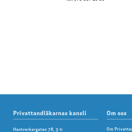
Privattandläkarnas kansli
Om oss
Om Privatta
Hantverkargatan 78, 3 tr