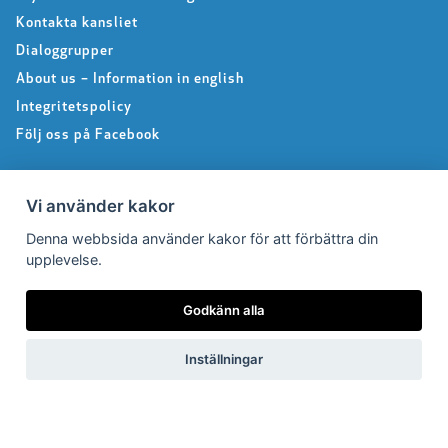
Kontakta kansliet
Dialoggrupper
About us – Information in english
Integritetspolicy
Följ oss på Facebook
Vi använder kakor
Pressrum
Denna webbsida använder kakor för att förbättra din
upplevelse.
Pressfrågor
Debattartiklar
Godkänn alla
Pressmeddelanden
Rapporter
Inställningar
Remissvar
Pressbilder