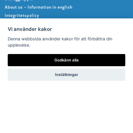
About us – Information in english
Integritetspolicy
Följ oss på Facebook
Vi använder kakor
Denna webbsida använder kakor för att förbättra din
upplevelse.
Pressrum
Godkänn alla
Pressfrågor
Debattartiklar
Inställningar
Pressmeddelanden
Rapporter
Remissvar
Pressbilder
Medlem