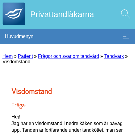
Privattandläkarna
Huvudmenyn
Hem
»
Patient
»
Frågor och svar om tandvård
»
Tandvärk
»
Visdomstand
Visdomstand
Fråga:
Hej!
Jag har en visdomstand i nedre käken som är påväg
upp. Tanden är fortfarande under tandköttet, man ser