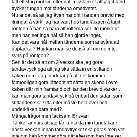
fått ett slag mot sig eller nåt’ misstänker att jag ibland
trycker tungan mot tänderna omedvetet.
Nu är det så att jag även har ont i tanden brevid med
ilningar å värk’ jag har varit hos tandläkaren å tagit
röntgen å han sa bara att rötterna ser lite mörka ut
men han ser inga hål så han gjorde inget.
Kan det vara hål mellan tänderna som är svåra att
upptäcka ? Hur kan man se de isåfall om de inte
syns på röntgen?
Sen är det så att om 2 veckor ska jag göra
tandavtryck pga att jag ska sätta in en stiftand i
käken nere. Jag funderar på att det kommer
förmodligen göra jätteont att sätta en skena i övre
käken där min framtand och tanden brevid värker…
kan man göra tandavtryck på enbart den sidan som
stiftanden ska sitta eller måste hela över och
underkäken bara med?
Många frågor men tacksam för svar!
Tänker annars att jag får kontakta min tandläkare
nästa veckan innan tandavtrycket ska göras men vet
inte om han kommer göra nåt eftersom han inte ser