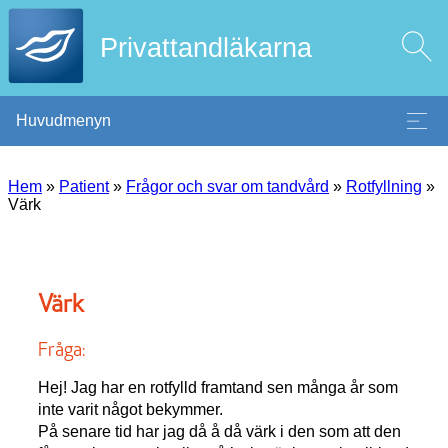
Privattandläkarna
Huvudmenyn
Hem
»
Patient
»
Frågor och svar om tandvård
»
Rotfyllning
»
Värk
Värk
Fråga:
Hej! Jag har en rotfylld framtand sen många år som
inte varit något bekymmer.
På senare tid har jag då å då värk i den som att den