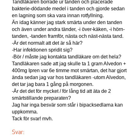
Tandläkaren borrade ur tanden och placerade
bakterie-dödande medel i tanden och gjorde sedan
en lagning som ska vara innan rotfyllning.
Än idag känner jag stark smärta under den tanden
och även under andra tänder, -i över-käken, -i hörn-
tanden, -tanden framför, nästa och näst-nästa tand.
-Är det normalt att det är så här?
-Har infektionen spridit sig?
-Bör / måste jag kontakta tandläkare om det hela?
Tandläkaren sade att jag skulle ta 1 gram Alvedon +
400mg Ipren var 6e timme mot smärtan, det har gjort
ända sedan jag var hos tandläkaren -utom Alvedon,
det tar jag bara 1 gång på morgonen.
-Är det det för mycket / för lång tid att äta de 2
smärtstillande preparaten?
Jag har inga besvär som står i bipacksedlarna kan
uppkomma.
Tack för svar! mvh.
Svar: