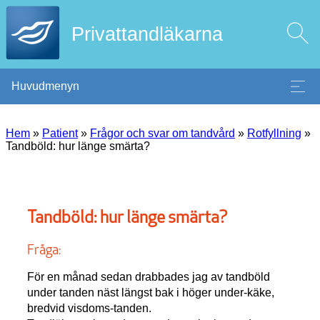
Privattandläkarna
Huvudmenyn
Hem
»
Patient
»
Frågor och svar om tandvård
»
Rotfyllning
»
Tandböld: hur länge smärta?
Tandböld: hur länge smärta?
Fråga:
För en månad sedan drabbades jag av tandböld
under tanden näst längst bak i höger under-käke,
bredvid visdoms-tanden.