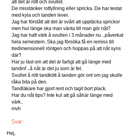
att det är rött och svullet.
De misstänker rotfyllning eller spricka. De har testat
med kyla och tanden lever.
Jag har förstått att det är svårt att upptäcka sprickor
men hur länge ska man vänta till man gör nåt?
Jag har haft värk å svullen i 3 månader nu ..påverkat
hela semestern. Ska jag försöka få en remiss till
tredimensionell röntgen och hoppas på att nåt syns
där?
Har ju läst om att det är farligt att gå länge med
tandinf ..å nåt är det ju som är fel.
Svullet å rött tandkött å tanden gör ont om jag skulle
råka bita på den.
Tandläkare har gjort rent och tagit bort plack.
Har du nåt tips? Inte kul att gå såhär länge med
värk..
mvh
Svar:
Hej,