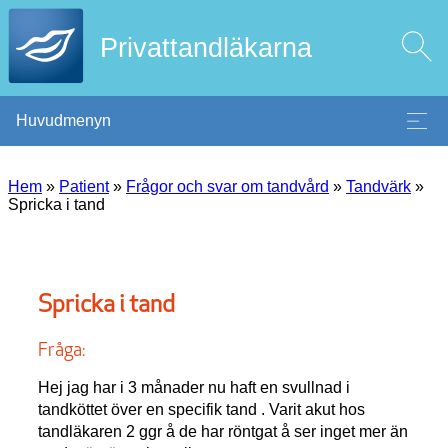
Privattandläkarna
Huvudmenyn
Hem
»
Patient
»
Frågor och svar om tandvård
»
Tandvärk
»
Spricka i tand
Spricka i tand
Fråga:
Hej jag har i 3 månader nu haft en svullnad i
tandköttet över en specifik tand . Varit akut hos
tandläkaren 2 ggr å de har röntgat å ser inget mer än