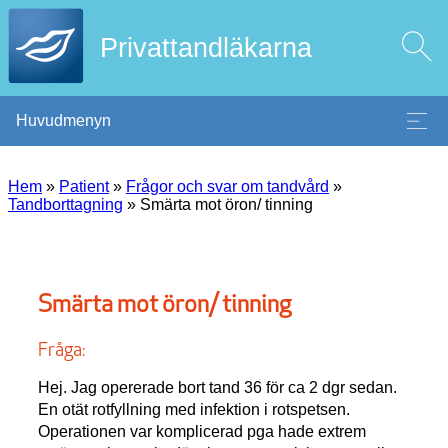
Privattandläkarna
Huvudmenyn
Hem
»
Patient
»
Frågor och svar om tandvård
»
Tandborttagning
»
Smärta mot öron/ tinning
Smärta mot öron/ tinning
Fråga:
Hej. Jag opererade bort tand 36 för ca 2 dgr sedan.
En otät rotfyllning med infektion i rotspetsen.
Operationen var komplicerad pga hade extrem