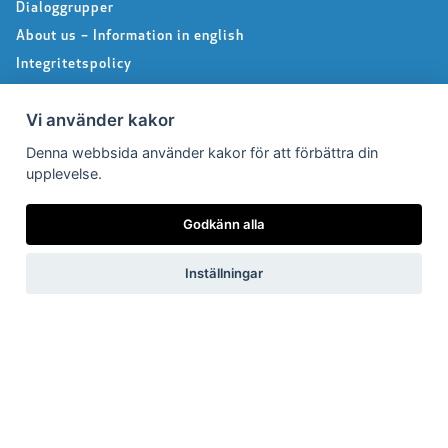
Dialoggrupper
About us – Information in english
Integritetspolicy
Följ oss på Facebook
Vi använder kakor
Denna webbsida använder kakor för att förbättra din
Pressrum
upplevelse.
Pressfrågor
Godkänn alla
Debattartiklar
Inställningar
Pressmeddelanden
Rapporter
Remissvar
Pressbilder
Medlem