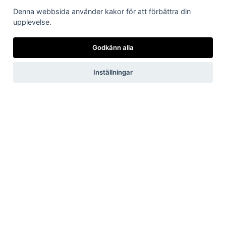
Denna webbsida använder kakor för att förbättra din
Följ oss på Facebook
upplevelse.
Godkänn alla
Pressrum
Inställningar
Pressfrågor
Debattartiklar
Pressmeddelanden
Rapporter
Remissvar
Pressbilder
Medlem
Det här får du som medlem