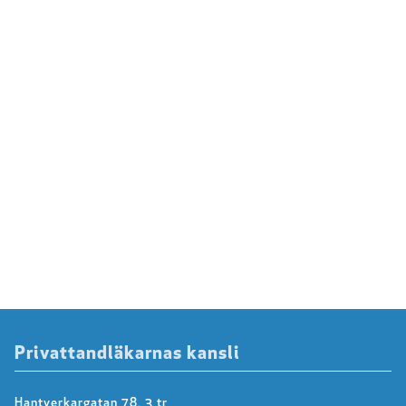
Privattandläkarnas kansli
Hantverkargatan 78, 3 tr