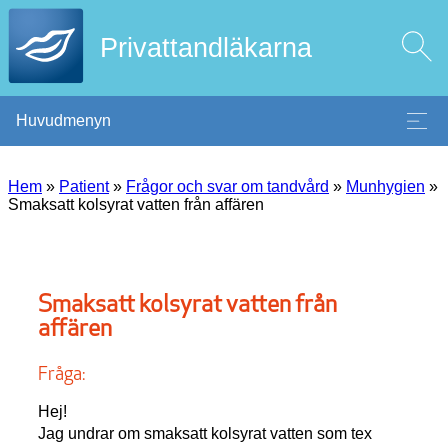
Privattandläkarna
Huvudmenyn
Hem
»
Patient
»
Frågor och svar om tandvård
»
Munhygien
»
Smaksatt kolsyrat vatten från affären
Smaksatt kolsyrat vatten från
affären
Fråga:
Hej!
Jag undrar om smaksatt kolsyrat vatten som tex