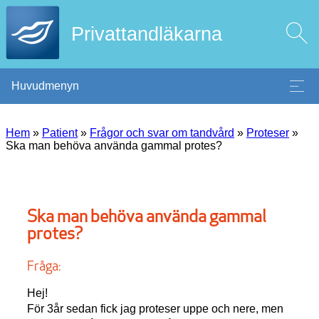
Privattandläkarna
Huvudmenyn
Hem
»
Patient
»
Frågor och svar om tandvård
»
Proteser
»
Ska man behöva använda gammal protes?
Ska man behöva använda gammal
protes?
Fråga:
Hej!
För 3år sedan fick jag proteser uppe och nere, men