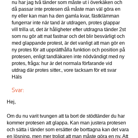
nu har jag två tänder som måste ut i överkäken och
då passar inte protesen då måste man väl göra en
ny eller kan man ha den gamla kvar, fästklämman
fungerrar inte när tand är utdragen, protes glappar
vill trilla ut, det är håligheter efter utdragna tänder 2st
som nu gör att mat fastnar och det blir besvärligt och
med glappande protest, är det vanligt att man gör en
ny protes för att upprätthålla funktion och position på
protesen, enligt tandläkaren inte nödvändigt med ny
protes, fråga: hur är det normala förfarande vid
utdrag där protes sitter., vore tacksam för ett svar
Häls
Svar:
Hej,
Om du nu varit tvungen att ta bort de stödtänder du har
kommer protesen att glappa. Kan man justera protesen
och sätta i tänder som ersätter de borttagna kan det vara
en lösning, men mer troligt att man måste göra en ny. Att