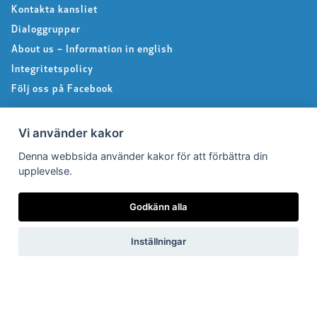
Kontakta kansliet
Dialoggrupper
About us – Information in english
Integritetspolicy
Följ oss på Facebook
Vi använder kakor
Pressrum
Denna webbsida använder kakor för att förbättra din
upplevelse.
Pressfrågor
Debattartiklar
Godkänn alla
Pressmeddelanden
Rapporter
Inställningar
Remissvar
Pressbilder