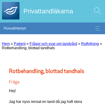
Privattandläkarna
Huvudmenyn
Hem
»
Patient
»
Frågor och svar om tandvård
»
Rotfyllning
»
Rotbehandling, blottad tandhals
Rotbehandling, blottad tandhals
Fråga:
Hej!
Jag har nyss rensat en tand då jag haft stora