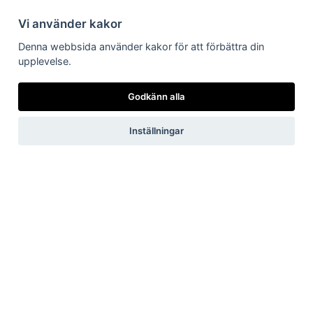
Integritetspolicy
Vi använder kakor
Följ oss på Facebook
Denna webbsida använder kakor för att förbättra din
upplevelse.
Pressrum
Godkänn alla
Pressfrågor
Inställningar
Debattartiklar
Pressmeddelanden
Rapporter
Remissvar
Pressbilder
Medlem
Det här får du som medlem