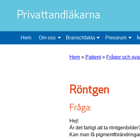
Privattandläkarna
Hem
Om oss
Branschfakta
Pressrum
M
Hem
»
Patient
»
Frågor och sva
Röntgen
Fråga:
Hej!
Är det farligt att ta röntgenbilde
Kan man få pigmentförändringar