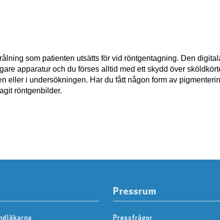
trålning som patienten utsätts för vid röntgentagning. Den digita
digare apparatur och du förses alltid med ett skydd över sköldkö
n eller i undersökningen. Har du fått någon form av pigmenteri
agit röntgenbilder.
Pressrum
ndläkarna
Pressfrågor