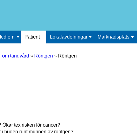
edlem
Patient
Lokalavdelningar
Marknadsplats
r om tandvård
»
Röntgen
»
Röntgen
r? Ökar tex risken för cancer?
 i huden runt munnen av röntgen?