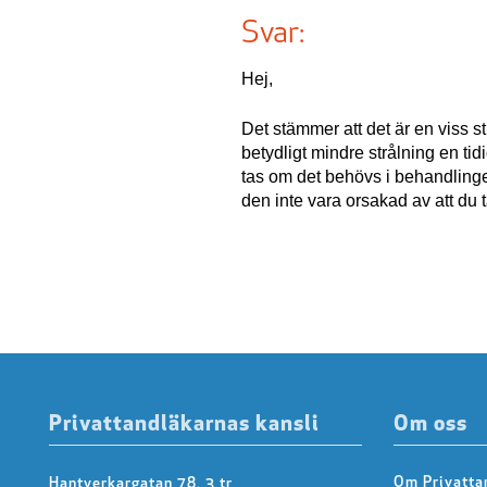
Svar:
Hej,
Det stämmer att det är en viss s
betydligt mindre strålning en ti
tas om det behövs i behandlinge
den inte vara orsakad av att du t
Privattandläkarnas kansli
Om oss
Om Privatta
Hantverkargatan 78, 3 tr