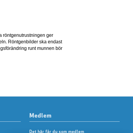
la röntgenutrustningen ger
rteln. Röntgenbilder ska endast
ngsförändring runt munnen bör
Medlem
Det här får du som medlem