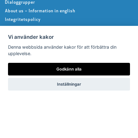
Dialoggrupper
About us – Information in english
Integritetspolicy
Följ oss på Facebook
Vi använder kakor
Denna webbsida använder kakor för att förbättra din
Pressrum
upplevelse.
Pressfrågor
Godkänn alla
Debattartiklar
Inställningar
Pressmeddelanden
Rapporter
Remissvar
Pressbilder
Medlem