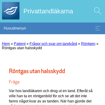
Privattandläkarna
Huvudmenyn
Hem
»
Patient
»
Frågor och svar om tandvård
»
Röntgen
»
Röntgas utan halsskydd
Röntgas utan halsskydd
Fråga:
Var hos tandläkaren och drog ut en tand. Efteråt så
ville han ta en röntgenbild för och se att det inte
fanns något kvar av av tanden. När han gjorde det