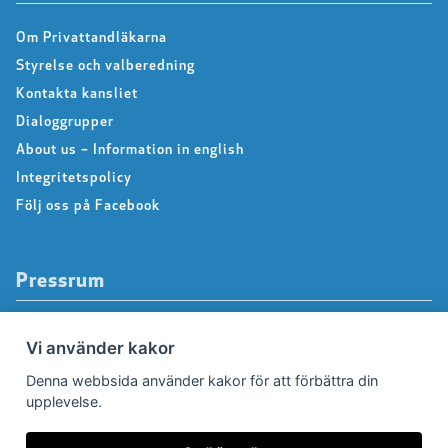
Om Privattandläkarna
Styrelse och valberedning
Kontakta kansliet
Dialoggrupper
About us – Information in english
Integritetspolicy
Följ oss på Facebook
Pressrum
Pressfrågor
Vi använder kakor
Debattartiklar
Denna webbsida använder kakor för att förbättra din
Pressmeddelanden
upplevelse.
Rapporter
Remissvar