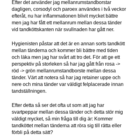
Efter det använder jag mellanrumstandborstar
dagligen, corsodyl och paroex användes i två veckor
efteråt, nu har inflammationen blivit mycket bättre
men jag har fått ett mellanrum mellan dessa tänder
vid tandköttskanten när svullnaden har gått ner.
Hygienisten påstar att det är en annan sorts tandkött
mellan tänderna och kommer bli bättre med tiden
och läka men jag har svårt att tro det. För att ge ett
perspektiv på storleken så har jag gått från rosa ->
röd -> grön mellanrumstandborste mellan dessa
tänder. Värt att notera så har jag retainer uppe och
nere och mina tänder var väldigt felplacerade innan
tandställningen.
Efter detta så ser det ofta ut som att jag har
svartpeppar mellan dessa tänder och detta stör mig
väldigt mycket, så min fråga till dig är: Kommer
tandköttet mellan tänderna att röra sig till rätta eller
förbli på detta sätt?