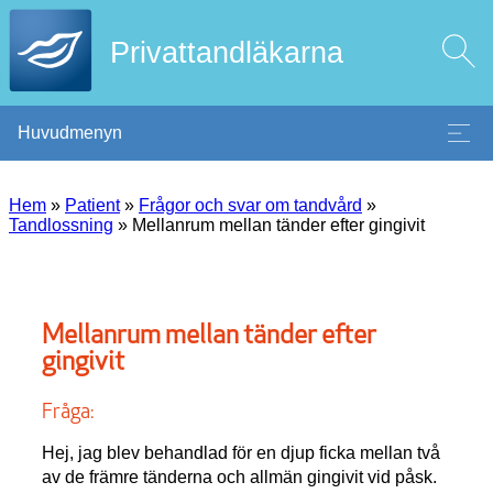
Privattandläkarna
Huvudmenyn
Hem
»
Patient
»
Frågor och svar om tandvård
»
Tandlossning
»
Mellanrum mellan tänder efter gingivit
Mellanrum mellan tänder efter
gingivit
Fråga:
Hej, jag blev behandlad för en djup ficka mellan två
av de främre tänderna och allmän gingivit vid påsk.