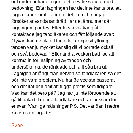
ont under behandlingen, det blev tre sprutor med
bedövning. Efter lagningen har det inte känts bra, att
tugga känns ömt i tanden, det ilar och när jag
försöker använda tandtråd ilar det ännu mer där
lagningen gjordes. Efter första veckan gått
kontaktade jag tandläkaren och fått följande svar:
”Tyvärr kan det ila ett tag efter kompositfyllning,
tanden var ju mycket känslig då vi borrade också
och svårbedövad.” Efter andra veckan bad jag att
komma in för inslipning av tanden och
undersökning, de röntgade och allt såg bra ut.
Lagnigen är långt ifrån nerven sa tandläkaren så det
bör inte vara problem. Nu har 3e veckan passerat
och det ilar och ömt att tugga precis som tidigare.
Vad kan det bero på? Jag har ju inte förtroende att
gå tillbaka till denna tandläkare och är tacksam för
er svar. /Vänliga hälsningar P.S. Det var 6an I nedre
käken som lagades.
Svar: