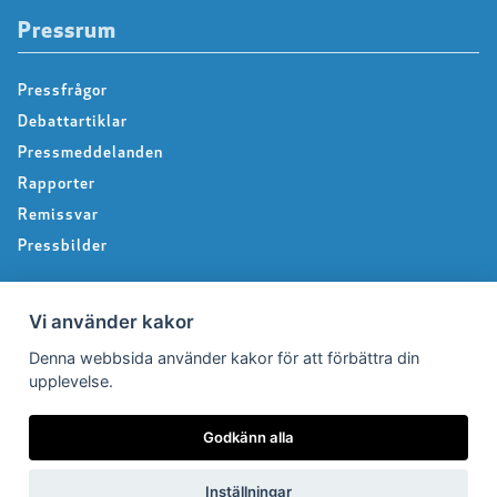
Pressrum
Pressfrågor
Debattartiklar
Pressmeddelanden
Rapporter
Remissvar
Pressbilder
Vi använder kakor
Medlem
Denna webbsida använder kakor för att förbättra din
upplevelse.
Det här får du som medlem
Försäkringar
Godkänn alla
Rabattavtal
Avgifter
Inställningar