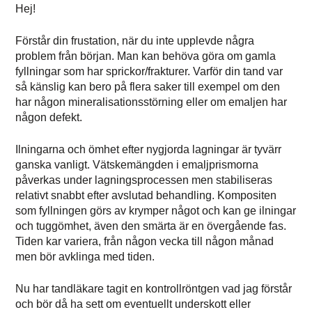
Hej!
Förstår din frustation, när du inte upplevde några
problem från början. Man kan behöva göra om gamla
fyllningar som har sprickor/frakturer. Varför din tand var
så känslig kan bero på flera saker till exempel om den
har någon mineralisationsstörning eller om emaljen har
någon defekt.
Ilningarna och ömhet efter nygjorda lagningar är tyvärr
ganska vanligt. Vätskemängden i emaljprismorna
påverkas under lagningsprocessen men stabiliseras
relativt snabbt efter avslutad behandling. Kompositen
som fyllningen görs av krymper något och kan ge ilningar
och tuggömhet, även den smärta är en övergående fas.
Tiden kar variera, från någon vecka till någon månad
men bör avklinga med tiden.
Nu har tandläkare tagit en kontrollröntgen vad jag förstår
och bör då ha sett om eventuellt underskott eller