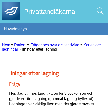
Privattandläkarna
Huvudmenyn
Hem
»
Patient
»
Frågor och svar om tandvård
»
Karies och
lagningar
»
Ilningar efter lagning
Ilningar efter lagning
Fråga:
Hej. Jag var hos tandläkaren för 3 veckor sen och
gjorde en liten lagning (gammal lagning byttes ut).
Lagningen var väldigt liten men det gjorde mycket